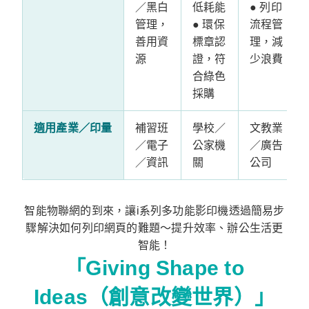
／黑白
低耗能
● 列印
管理，
● 環保
流程管
善用資
標章認
理，減
源
證，符
少浪費
合綠色
採購
適用產業／印量
補習班
學校／
文教業
／電子
公家機
／廣告
／資訊
關
公司
智能物聯網的到來，讓i系列多功能影印機透過簡易步
驟解決如何列印網頁的難題～提升效率、辦公生活更
智能！
「Giving Shape to
Ideas（創意改變世界）」