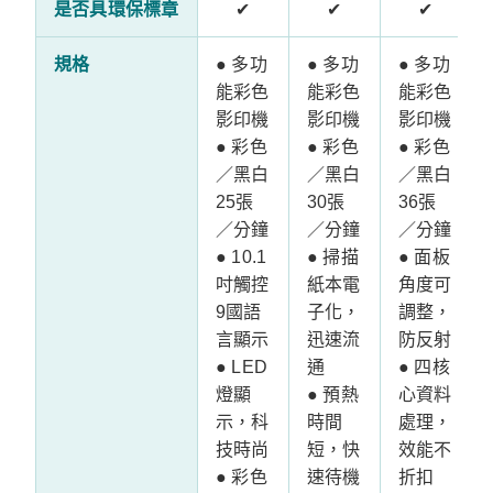
是否具環保標章
✔
✔
✔
規格
● 多功
● 多功
● 多功
能彩色
能彩色
能彩色
影印機
影印機
影印機
● 彩色
● 彩色
● 彩色
／黑白
／黑白
／黑白
25張
30張
36張
／分鐘
／分鐘
／分鐘
● 10.1
● 掃描
● 面板
吋觸控
紙本電
角度可
9國語
子化，
調整，
言顯示
迅速流
防反射
● LED
通
● 四核
燈顯
● 預熱
心資料
示，科
時間
處理，
技時尚
短，快
效能不
● 彩色
速待機
折扣