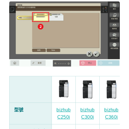
型號
bizhub
bizhub
bizhub
C250i
C300i
C360i