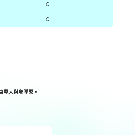
O
O
將由專人與您聯繫。