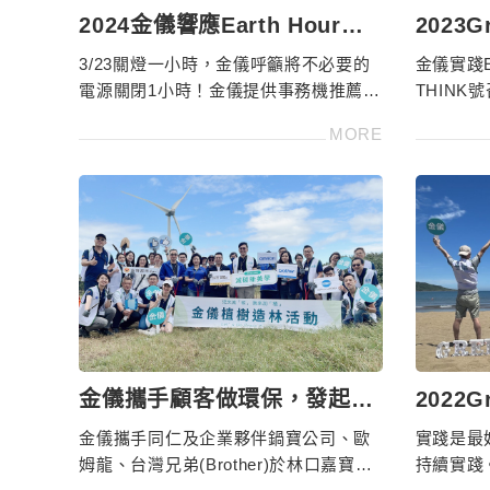
2024金儀響應Earth Hour地
2023Gr
球關燈1小時
新北卯
3/23關燈一小時，金儀呼籲將不必要的
金儀實踐E
電源關閉1小時！金儀提供事務機推薦、
THIN
事務機租賃、ESG辦公及碳能管理等多
灘，響應
MORE
元服務，欲了解更多請洽4128-566
請洽4128
金儀攜手顧客做環保，發起植
2022Gr
樹造林活動實現ESG淨零碳排
新北金
金儀攜手同仁及企業夥伴鍋寶公司、歐
實踐是最
姆龍、台灣兄弟(Brother)於林口嘉寶海
持續實踐