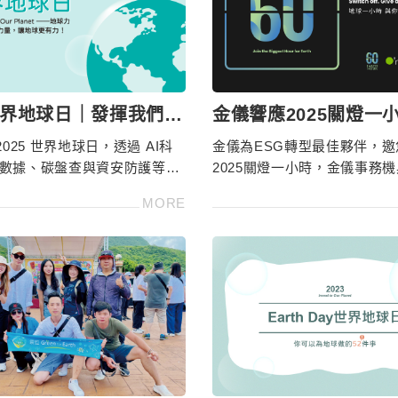
5世界地球日｜發揮我們的
金儀響應2025關燈一
讓地球更有力！
護地球，人人有責！
025 世界地球日，透過 AI科
金儀為ESG轉型最佳夥伴，邀
 大數據、碳盤查與資安防護等科
2025關燈一小時，金儀事務
案，助力企業 ESG 轉型，推
章、提供碳管理報告，碳盤查
MORE
展，共創更美好的未來，更多
顧客綠色辦公，更多服務洽412
請洽
4128-566