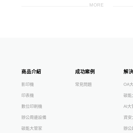
岸，一起種下200株樹苗，以樹養林保
MORE
護，一同守護台灣美麗海岸線
商品介紹
成功案例
解
影印機
常見問題
OA
印表機
碳能
數位印刷機
AI
辦公周邊設備
資安
碳能大管家
辦公