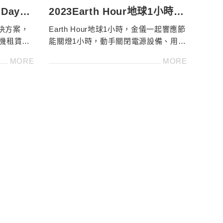
 Day｜
2023Earth Hour地球1小時｜
件事
3月25日金儀邀你一起響應節
決方案，
Earth Hour地球1小時，金儀一起響應節
能
印機租賃、
能關燈1小時，動手關閉電源設備、用小
色標章機
舉動換來大改變，持續實踐ESG。含綠
MORE
MORE
色標章機型請洽4128-566