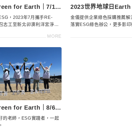
een for Earth｜7/15
2023世界地球日Earth
澳利洋宮淨灘
你可以為地球做的52
SG，2023年7月攜手RE-
金儀提供企業綠色採購推薦解
K號召志工至新北卯澳利洋宮淨
落實ESG綠色辦公，更多影
SDGs14保育海洋，綠色辦公
事務機出租、印表機推薦具綠
MORE
-566
型請洽4128-566
een for Earth｜8/6
山淨灘活動
好的老師，ESG實踐者，一起
。