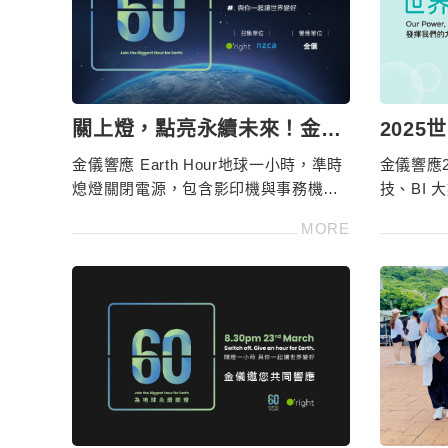
關上燈，點亮永續未來！金儀
202
響應 Earth Hour 地球一小
力量，
金儀響應 Earth Hour地球一小時，準時
金儀響應2
時，實踐 ESG 綠色承諾
熄燈關閉電源，包含影印機與事務機電
技、BI
源，落實ESG節能減碳，讓地球喘息，
技解決方
MORE
更多數位轉型請洽4128566
動永續發
科技服務