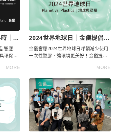
小時｜守
2024世界地球日｜金儀提倡減
塑行動，實踐綠色辦公
您響應
金儀響應2024世界地球日呼籲減少使用
機具環保標
一次性塑膠，讓環境更美好！金儀提供
系統協助
ESG辦公、綠色採購、事務機推薦，請
MORE
MORE
8566
洽4128-566