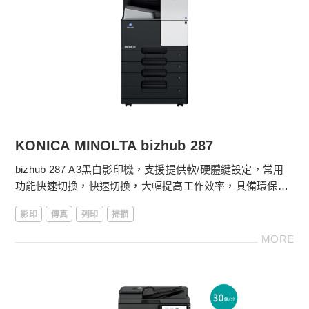
金儀數位e管家：自動抄表、設備異常回報
線上服務平台：耗材採購、快速報修超便利
KONICA MINOLTA bizhub 287
bizhub 287 A3黑白影印機，支援提供軟/硬體鍵設定，常用
功能快速切換，快速切換，大幅提高工作效率，具備環保標
章實現企業ESG使命。金儀提供影印機方出租方案，更多影
影印
傳真
列印
掃描
印機租賃費用請電洽
4128-566
。
MORE
［影印機功能］
．黑白28張/分鐘列印輸出
．第一張影印時間少於5.3秒
．7吋中文/多國語言觸控液晶顯示及按鍵