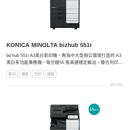
金儀數位e管家：自動抄表、設備異常回報
線上服務平台：耗材採購、快速報修超便利
KONICA MINOLTA bizhub 551i
bizhub 551i A3黑白影印機，專為中大型辦公環境打造的 A3
黑白多功能事務機，每分鐘55 張高速穩定輸出，整合列印、
影印、掃描與傳真。金儀提供影印機方出租方案，更多影印
影印
傳真
列印
掃描
機租賃費用請電洽
4128-566
。
MORE
［影印機功能］
．落地型影印機
．影印尺寸：SRA3、A3～A5
．影印機體積：615 x 688 x961 mm
．黑白55張/分鐘列印輸出
．第一張影印時間3.3秒