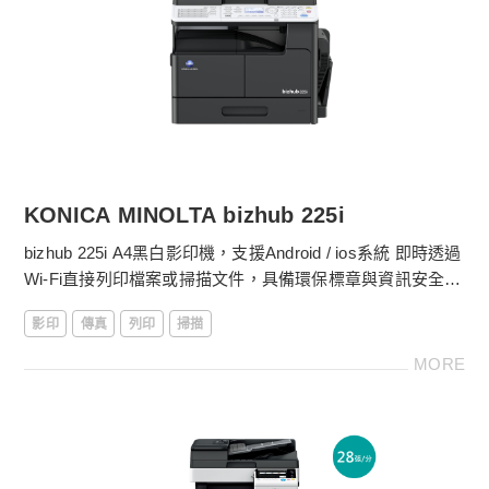
．10.1吋中文/英文/多國語言觸控液晶顯示面板
金儀數位e管家：自動抄表、設備異常回報
線上服務平台：耗材採購、快速報修超便利
KONICA MINOLTA bizhub 225i
bizhub 225i A4黑白影印機，支援Android / ios系統 即時透過
Wi-Fi直接列印檔案或掃描文件，具備環保標章與資訊安全等
特點。金儀提供影印機方出租方案，更多影印機租賃費用請
影印
傳真
列印
掃描
電洽
4128-566
。
MORE
［影印機功能］
．黑白22張/分鐘列印輸出
．第一張影印時間少於6.5秒
．中文／英文液晶顯示及按鍵