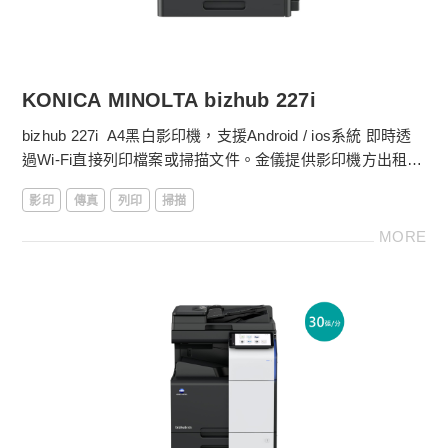
KONICA MINOLTA bizhub 227i
bizhub 227i A4黑白影印機，支援Android / ios系統 即時透
過Wi-Fi直接列印檔案或掃描文件。金儀提供影印機方出租方
案，更多影印機租賃費用請電洽
4128-566
。
影印
傳真
列印
掃描
［影印機功能］
MORE
．黑白22張/分鐘列印輸出
．第一張影印時間少於6.5秒
．中文／英文液晶顯示及按鍵
金儀數位e管家：自動抄表、設備異常回報
線上服務平台：耗材採購、快速報修超便利