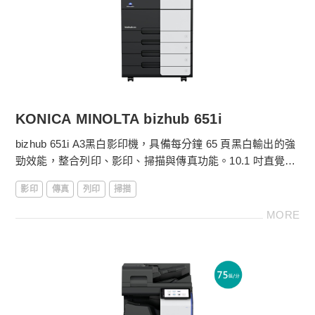
．10.1吋中文/英文/多國語言觸控液晶顯示面板
金儀數位e管家：自動抄表、設備異常回報
線上服務平台：耗材採購、快速報修超便利
KONICA MINOLTA bizhub 651i
bizhub 651i A3黑白影印機，具備每分鐘 65 頁黑白輸出的強
勁效能，整合列印、影印、掃描與傳真功能。10.1 吋直覺式
觸控介面，操作簡便，並支援高效雙面掃描與行動列印。金
影印
傳真
列印
掃描
儀提供影印機方出租方案，更多影印機租賃費用請電洽
4128-
566
。
MORE
［影印機功能］
．落地型影印機
．影印尺寸：SRA3、A3～A5
．影印機體積：615 x 688 x961 mm
．黑白65張/分鐘列印輸出