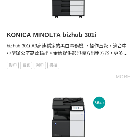
KONICA MINOLTA bizhub 301i
bizhub 301i A3高速穩定的黑白事務機 ，操作直覺，適合中
小型辦公室高效輸出。金儀提供影印機方出租方案，更多影
印機租賃費用請電洽
4128-566
。
影印
傳真
列印
掃描
［影印機功能］
MORE
．落地型影印機
．影印尺寸：SRA3、A3~A5
．影印機體積：615 x 688 x 799 mm
．30張/分鐘列印輸出
．第一張影印時間5.0秒
．10.1吋中文/英文/多國語言觸控液晶顯示面板
金儀數位e管家：自動抄表、設備異常回報