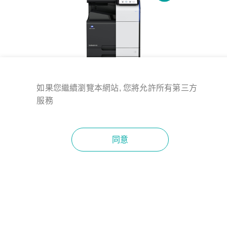
金儀數位e管家：自動抄表、設備異常回報
線上服務平台：耗材採購、快速報修超便利
如果您繼續瀏覽本網站, 您將允許所有第三方
服務
KONICA MINOLTA bizhub 300i
bizhub 300i A3黑白影印機，介面直覺簡易操作，以高效率、
同意
低能耗的綠能科技，實踐環保理念。金儀提供影印機方出租
方案，更多影印機租賃費用請電洽
4128-566
。
影印
傳真
列印
掃描
返回頂端
Facebook
線上客服
［影印機功能］
MORE
．落地型影印機
．影印尺寸：最大A3
．影印機體積：615 x 688 x 799 mm