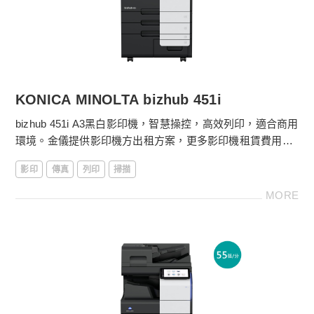
金儀數位e管家：自動抄表、設備異常回報
線上服務平台：耗材採購、快速報修超便利
KONICA MINOLTA bizhub 451i
bizhub 451i A3黑白影印機，智慧操控，高效列印，適合商用
環境。金儀提供影印機方出租方案，更多影印機租賃費用請
電洽
4128-566
。
影印
傳真
列印
掃描
［影印機功能］
MORE
．落地型影印機
．影印尺寸：SRA3、A3～A5
．影印機體積：615 x 688 x 961 mm
．黑白45張/分鐘列印輸出
．第一張影印時間3.8秒
．10.1吋中文/英文/多國語言觸控液晶顯示面板