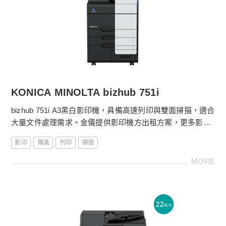
．第一張影印時間2.8秒
．10.1吋中文/英文/多國語言觸控液晶顯示面板
金儀數位e管家：自動抄表、設備異常回報
線上服務平台：耗材採購、快速報修超便利
KONICA MINOLTA bizhub 751i
bizhub 751i A3黑白影印機，具備高速列印與雙面掃描，適合
大量文件處理需求。金儀提供影印機方出租方案，更多影印
機租賃費用請電洽
4128-566
。
影印
傳真
列印
掃描
［影印機功能］
MORE
．落地型影印機
．影印尺寸：SRA3、A3～A5
．影印機體積：615 x 688 x1,207 mm
．黑白75張/分鐘列印輸出
．第一張影印時間2.8秒