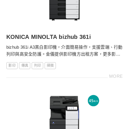
線上服務平台：耗材採購、快速報修超便利
KONICA MINOLTA bizhub 361i
bizhub 361i A3黑白影印機，介面簡易操作，支援雲端、行動
列印與高安全防護。金儀提供影印機方出租方案，更多影印
機租賃費用請電洽
4128-566
。
影印
傳真
列印
掃描
［影印機功能］
MORE
．落地型影印機
．影印尺寸：SRA3、A3～A5
．影印機體積：615 x 688 x 799 mm
．36張/分鐘列印輸出
．第一張影印時間4.6秒
．10.1吋中文/英文/多國語言觸控液晶顯示面板