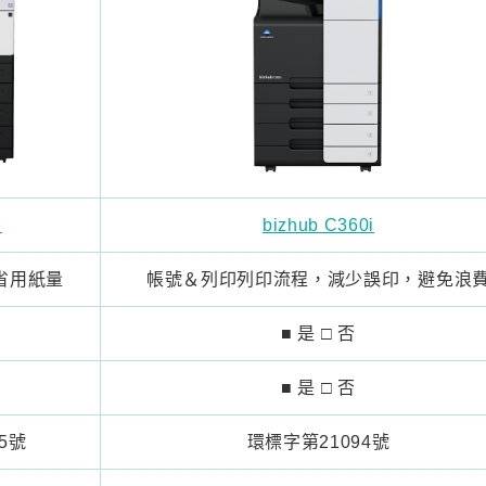
7
bizhub C360i
省用紙量
帳號＆列印列印流程，減少誤印，避免浪
■ 是 □ 否
■ 是 □ 否
5號
環標字第21094號