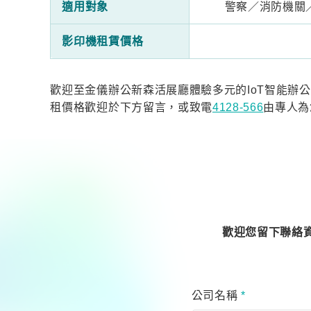
適用對象
警察／消防機關
影印機租賃價格
歡迎至金儀辦公新森活展廳體驗多元的IoT智能辦
租價格歡迎於下方留言，或致電
4128-566
由專人為
歡迎您留下聯絡
公司名稱
*