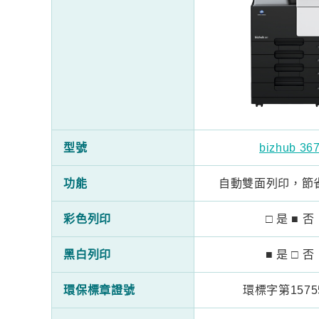
型號
bizhub 36
功能
自動雙面列印，節
彩色列印
□ 是 ■ 否
黑白列印
■ 是 □ 否
環保標章證號
環標字第1575