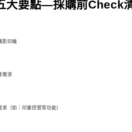
大要點—採購前Check
購影印機
量需求
需求（如：印量控管等功能）