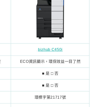
bizhub C450i
費
ECO資訊顯示，環保效益一目了然
■ 是 □ 否
■ 是 □ 否
環標字第21717號