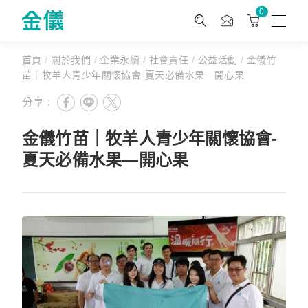
0
首頁
/
關於我們
/
企業永續
/
社會責任
/
公益活動
/
金儀竹
苗｜牧羊人青少年關懷協會-夏天必備水果—開心果
分享 :
金儀竹苗｜牧羊人青少年關懷協會-
夏天必備水果—開心果