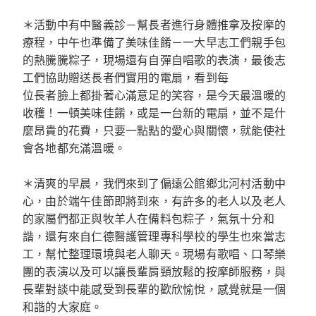
＊活動中有中醫義診－幫長者進行身體推拿及按摩的
療程，中午也準備了美味佳餚－一大早志工們親手包
的熱騰騰粽子，現場還有自彈自唱歌的表演，最後志
工們協助贈送長者們實用的電扇，看到每
位長者臉上都掛著心滿意足的笑容，是今天最溫暖的
收穫！一頓美味佳餚，或是一台新的電扇，並不是什
麼昂貴的花費，只要一點點的愛心與關懷，就能使社
會各地都充滿溫暖。
＊清爽的早晨，我們來到了偏遠公館鄉北河村活動中
心，由於端午佳節即將到來，有許多的老人以及老人
的家屬們都正與牧羊人在備料包粽子，氣氛十分和
諧，還有來自仁德醫護管理專科學校的學生也來當志
工，幫忙整理環境與老人聊天。現場有歌唱、口琴樂
團的表演以及可以讓長輩肩頸放鬆的按摩師服務，與
長輩對談中能感受到長輩的歡欣愉悅，感覺就是一個
和諧的大家庭。