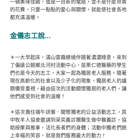
一頓美味佳餚，或是一台新的電扇，並不是什麼昂貴
的花費，只要一點點的愛心與關懷，就能使社會各地
都充滿溫暖。
金儀志工說...
＊一大早起床，滿山雲霧繚繞伴隨著濃濃睡意，來到
了偏遠公館鄉北河村活動中心，苗栗仁德醫藥的學生
們也是今天的志工，大家一起為獨居老人服務。隨著
現在高齡化的社會以及少子化的現象，獨居老人的議
題備受重視，藉由這次的活動關懷獨居的老人們，讓
他們感受到社會的溫暖！
＊這次擔任端午送餐．關懷獨老的公益活動志工，其
中牧羊人協會邀請到采奕義診團醫生做中醫義診，協
助按摩與推拿，活化長者們的身體；活動中獨老們臉
上幸福的笑容，就是我們服務最大的動力！