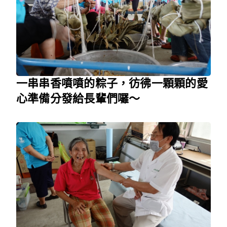
一串串香噴噴的粽子，彷彿一顆顆的愛
心準備分發給長輩們囉～