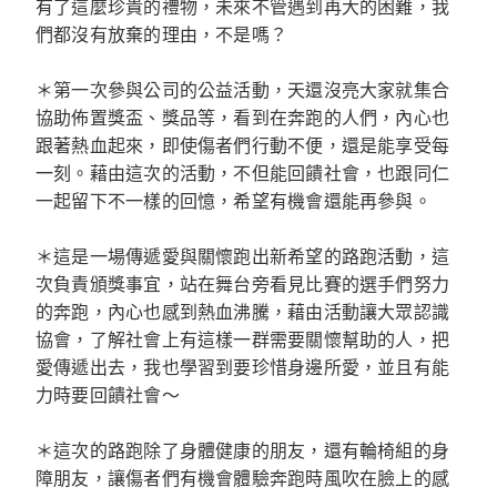
有了這麼珍貴的禮物，未來不管遇到再大的困難，我
們都沒有放棄的理由，不是嗎？
＊第一次參與公司的公益活動，天還沒亮大家就集合
協助佈置獎盃、獎品等，看到在奔跑的人們，內心也
跟著熱血起來，即使傷者們行動不便，還是能享受每
一刻。藉由這次的活動，不但能回饋社會，也跟同仁
一起留下不一樣的回憶，希望有機會還能再參與。
＊這是一場傳遞愛與關懷跑出新希望的路跑活動，這
次負責頒獎事宜，站在舞台旁看見比賽的選手們努力
的奔跑，內心也感到熱血沸騰，藉由活動讓大眾認識
協會，了解社會上有這樣一群需要關懷幫助的人，把
愛傳遞出去，我也學習到要珍惜身邊所愛，並且有能
力時要回饋社會～
＊這次的路跑除了身體健康的朋友，還有輪椅組的身
障朋友，讓傷者們有機會體驗奔跑時風吹在臉上的感