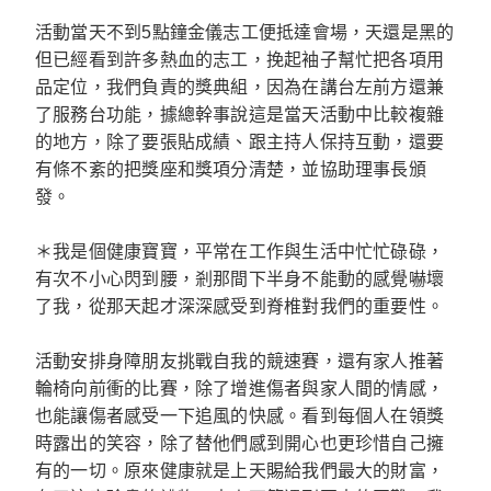
活動當天不到5點鐘金儀志工便抵達會場，天還是黑的
但已經看到許多熱血的志工，挽起袖子幫忙把各項用
品定位，我們負責的獎典組，因為在講台左前方還兼
了服務台功能，據總幹事說這是當天活動中比較複雜
的地方，除了要張貼成績、跟主持人保持互動，還要
有條不紊的把獎座和獎項分清楚，並協助理事長頒
發。
＊我是個健康寶寶，平常在工作與生活中忙忙碌碌，
有次不小心閃到腰，剎那間下半身不能動的感覺嚇壞
了我，從那天起才深深感受到脊椎對我們的重要性。
活動安排身障朋友挑戰自我的競速賽，還有家人推著
輪椅向前衝的比賽，除了增進傷者與家人間的情感，
也能讓傷者感受一下追風的快感。看到每個人在領獎
時露出的笑容，除了替他們感到開心也更珍惜自己擁
有的一切。原來健康就是上天賜給我們最大的財富，