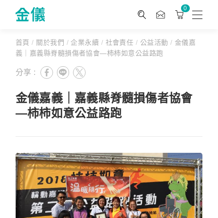
0
首頁
/
關於我們
/
企業永續
/
社會責任
/
公益活動
/
金儀嘉
義｜嘉義縣脊髓損傷者協會—柿柿如意公益路跑
分享 :
金儀嘉義｜嘉義縣脊髓損傷者協會
—柿柿如意公益路跑