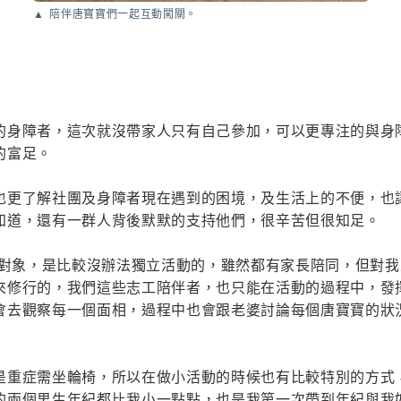
陪伴唐寶寶們一起互動闖關。
的身障者，這次就沒帶家人只有自己參加，可以更專注的與身
的富足。
也更了解社團及身障者現在遇到的困境，及生活上的不便，也
知道，還有一群人背後默默的支持他們，很辛苦但很知足。
的對象，是比較沒辦法獨立活動的，雖然都有家長陪同，但對
來修行的，我們這些志工陪伴者，也只能在活動的過程中，發
會去觀察每一個面相，過程中也會跟老婆討論每個唐寶寶的狀
是重症需坐輪椅，所以在做小活動的時候也有比較特別的方式
的兩個男生年紀都比我小一點點，也是我第一次帶到年紀與我