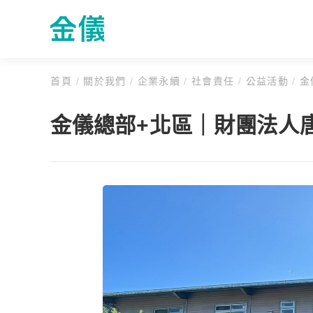
首頁
/
關於我們
/
企業永續
/
社會責任
/
公益活動
/
金
金儀總部+北區｜財團法人