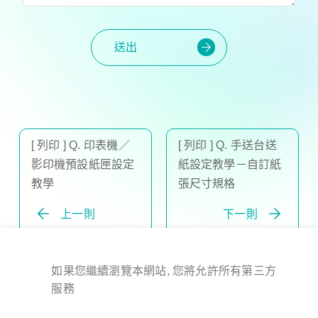
送出
[ 列印 ] Q. 印表機／
[ 列印 ] Q. 手送台送
影印機預設紙匣設定
紙設定教學－自訂紙
教學
張尺寸規格
上一則
下一則
如果您繼續瀏覽本網站, 您將允許所有第三方
版權所有 © 2024 All Rights Reserved.
服務
震旦集團關係企業
客服專線:
4128-566 (手機請加02)
地址:
110 台北市信義路五段2號3樓