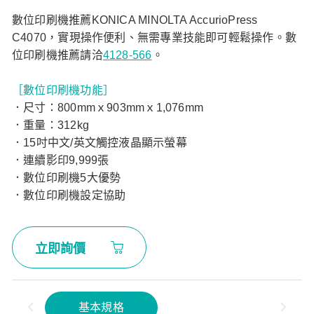
數位印刷機推薦KONICA MINOLTA AccurioPress
C4070，實現操作便利、無需專業技能即可輕鬆操作。數
位印刷機推薦請洽
4128-566
。
［數位印刷機功能］
．尺寸：800mmｘ903mmｘ1,076mm
．重量：312kg
．15吋中文/英文觸控液晶顯示螢幕
．連續影印9,999張
．數位印刷機5大優勢
．數位印刷機設定協助
立即詢價
基本規格